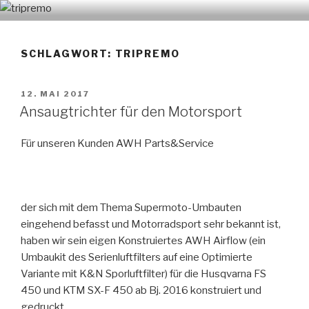
Zum
TRIPREMO
Inhalt
springen
SCHLAGWORT: TRIPREMO
VERÖFFENTLICHT
12. MAI 2017
AM
Ansaugtrichter für den Motorsport
Für unseren Kunden AWH Parts&Service
der sich mit dem Thema Supermoto-Umbauten
eingehend befasst und Motorradsport sehr bekannt ist,
haben wir sein eigen Konstruiertes AWH Airflow (ein
Umbaukit des Serienluftfilters auf eine Optimierte
Variante mit K&N Sporluftfilter) für die Husqvarna FS
450 und KTM SX-F 450 ab Bj. 2016 konstruiert und
gedruckt.