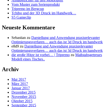
Ansaugtrichter für den Motorsport
Vom Muster zum Serienprodukt
Tripremo im Bergcup
Tchibo und der 3D Druck im Handwerk…
S5 Gameclip
Neueste Kommentare
Sebastian
zu
Darstellung und Anwendung praxisrelevanter
Optimierungsverfaren… auch das ist 3d Druck im handwerk
e8d9
zu
Darstellung und Anwendung praxisrelevanter
Optimierungsverfaren… auch das ist 3d Druck im handwerk
die große Hitze ist vorbei… | Tripremo
zu
Maßstabsgetreues
Modell eines Tisches..
Archiv
Mai 2017
März 2017
Januar 2017
Dezember 2015
November 2015
Oktober 2015
September 2015