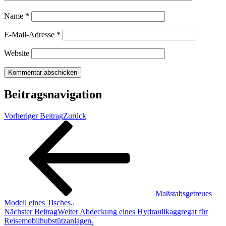
Name
*
E-Mail-Adresse
*
Website
Beitragsnavigation
Vorheriger Beitrag
Zurück
Maßstabsgetreues
Modell eines Tisches..
Nächster Beitrag
Weiter
Abdeckung eines Hydraulikaggregat für
Reisemobilhubstützanlagen.