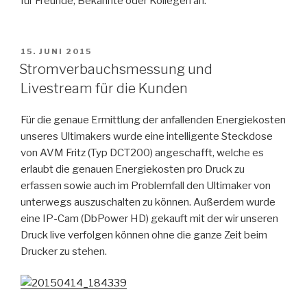
für Freunde, Bekannte oder Kollegen an.
VERÖFFENTLICHT
15. JUNI 2015
AM
Stromverbauchsmessung und
Livestream für die Kunden
Für die genaue Ermittlung der anfallenden Energiekosten
unseres Ultimakers wurde eine intelligente Steckdose
von AVM Fritz (Typ DCT200) angeschafft, welche es
erlaubt die genauen Energiekosten pro Druck zu
erfassen sowie auch im Problemfall den Ultimaker von
unterwegs auszuschalten zu können. Außerdem wurde
eine IP-Cam (DbPower HD) gekauft mit der wir unseren
Druck live verfolgen können ohne die ganze Zeit beim
Drucker zu stehen.