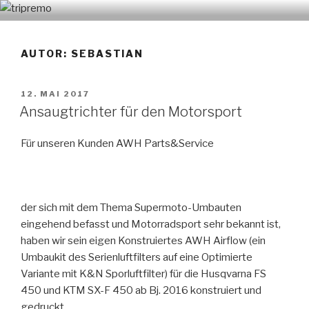
Zum
TRIPREMO
Inhalt
springen
AUTOR:
SEBASTIAN
VERÖFFENTLICHT
12. MAI 2017
AM
Ansaugtrichter für den Motorsport
Für unseren Kunden AWH Parts&Service
der sich mit dem Thema Supermoto-Umbauten
eingehend befasst und Motorradsport sehr bekannt ist,
haben wir sein eigen Konstruiertes AWH Airflow (ein
Umbaukit des Serienluftfilters auf eine Optimierte
Variante mit K&N Sporluftfilter) für die Husqvarna FS
450 und KTM SX-F 450 ab Bj. 2016 konstruiert und
gedruckt.