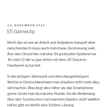
VERÖFFENTLICHT
24. NOVEMBER 2015
AM
S5 Gameclip
Nicht das es uns an Arbeit und Aufgaben mangelt aber
zwischendurch muss auch mal etwas Zerstreuung sein.
Aus dem Grund hier mal eine 3d gedruckte Spielerei nur
für mich 🙂 die so gar nichts mit dem 3D Druck im
Handwerk zu tun hat.
In der jetzigen Jahreszeit und dem dazugehörigem
Wetter in Deutschland kann man draußen nicht mehr allzu
viel machen. Was liegt also näher als das Smartphone,
gerne Zockt man da mal eine Runde. Da die Bedienung
über den Touchscreen, bei manchen Spielen, nicht wirklich
toll ist gibt es hierfür eine Schöne Lösung.